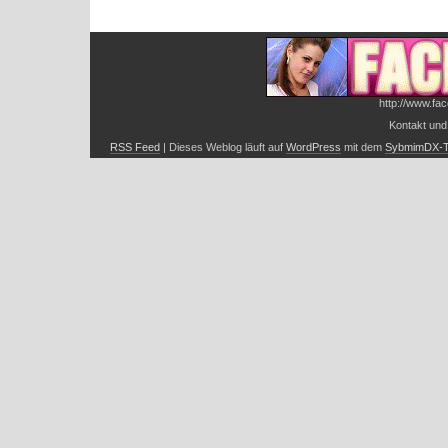
http://www.fac
Kontakt und
RSS Feed
| Dieses Weblog läuft auf
WordPress
mit dem
SybmimDX-