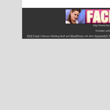
http://www.fac
Kontakt und
RSS Feed
| Dieses Weblog läuft auf
WordPress
mit dem
SybmimDX-