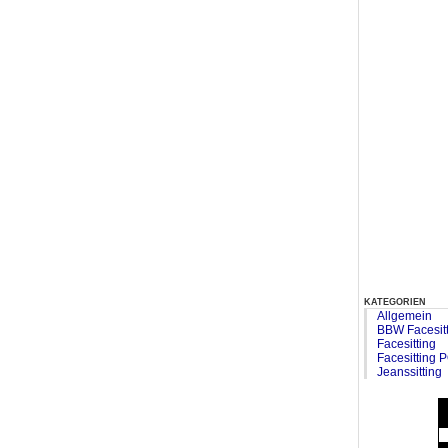
kategorien
Allgemein
BBW Facesit
Facesitting
Facesitting 
Jeanssitting