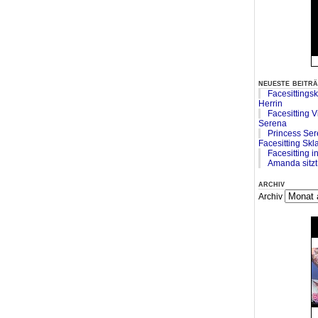
neueste beitr
Facesittings
Herrin
Facesitting V
Serena
Princess Se
Facesitting Skl
Facesitting 
Amanda sitzt 
archiv
Archiv