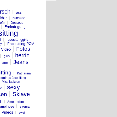
rsch
ass
lder
buttcrush
efin
Dessous
Erniedrigung
itting
facesittinggirls
l
Facesitting POV
dy
Fotos
g Video
herrin
girls
Jeans
Jane
tting
Katharina
leggings facesitting
Miss jackson
sexy
v
Sklave
sen
r
Smotherbox
rumpfhose
svenja
Videos
zwei