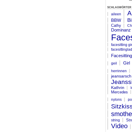
schlagwörter
A
aileen
Bi
BBW
Cathy
Ch
Dominanz
Faces
facesitting gir
facesittingla
Facesittin
Girl
geil
herrinnen
jeansarsch
Jeanssi
Kathrin
Mercedes
nylons
po
Sitzkis
smothe
St
string
Video