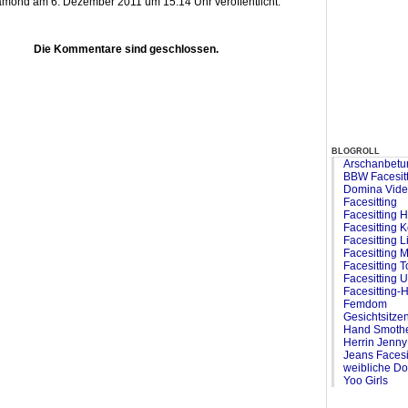
amond am 6. Dezember 2011 um 15:14 Uhr veröffentlicht.
Die Kommentare sind geschlossen.
blogroll
Arschanbetu
BBW Facesit
Domina Vid
Facesitting
Facesitting H
Facesitting 
Facesitting L
Facesitting M
Facesitting 
Facesitting 
Facesitting-H
Femdom
Gesichtsitze
Hand Smothe
Herrin Jenny
Jeans Facesi
weibliche D
Yoo Girls