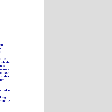
ng
ting
eos
errin
Kontakte
inks
istress
Top 100
Updates
errin
n
r Fetisch
tting
ominanz