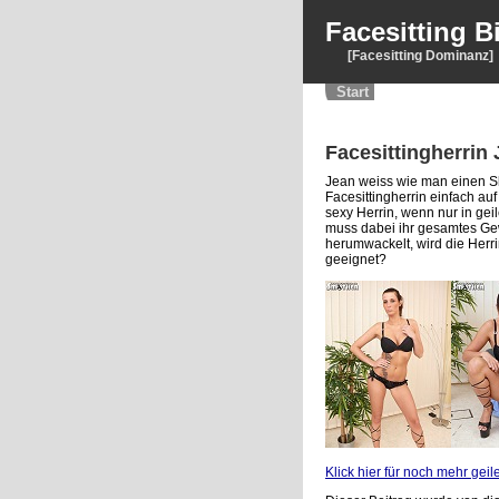
Facesitting B
[Facesitting Dominanz]
Start
Facesittingherrin
Jean weiss wie man einen Skl
Facesittingherrin einfach au
sexy Herrin, wenn nur in ge
muss dabei ihr gesamtes Gew
herumwackelt, wird die Herri
geeignet?
Klick hier für noch mehr gei