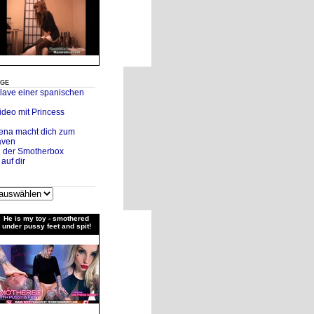
äge
klave einer spanischen
ideo mit Princess
rena macht dich zum
aven
in der Smotherbox
auf dir