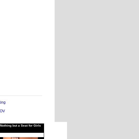
ting
POV