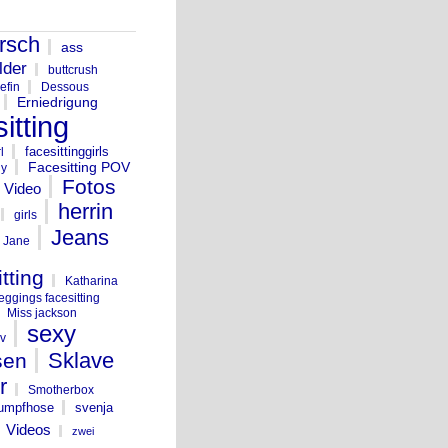
rsch
ass
lder
buttcrush
efin
Dessous
Erniedrigung
itting
facesittinggirls
l
Facesitting POV
dy
Fotos
g Video
herrin
girls
Jeans
Jane
tting
Katharina
leggings facesitting
Miss jackson
sexy
v
Sklave
sen
r
Smotherbox
rumpfhose
svenja
Videos
zwei