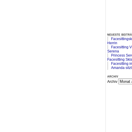
neueste beitr
Facesittings
Herrin
Facesitting V
Serena
Princess Se
Facesitting Skl
Facesitting 
Amanda sitzt 
archiv
Archiv