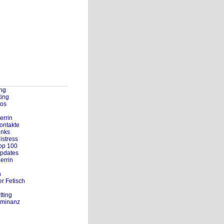
ng
ting
eos
errin
Kontakte
inks
istress
Top 100
Updates
errin
n
r Fetisch
tting
ominanz