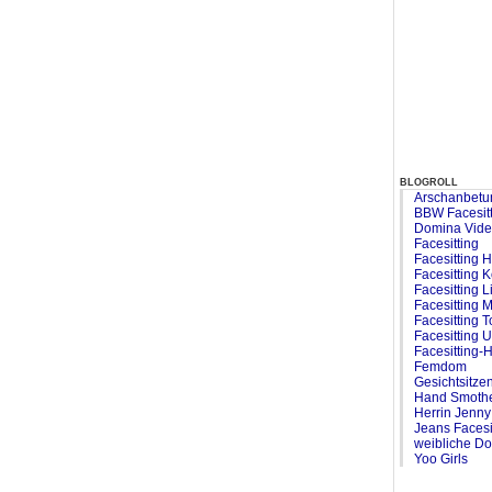
blogroll
Arschanbetu
BBW Facesit
Domina Vid
Facesitting
Facesitting H
Facesitting 
Facesitting L
Facesitting M
Facesitting 
Facesitting 
Facesitting-H
Femdom
Gesichtsitze
Hand Smothe
Herrin Jenny
Jeans Facesi
weibliche D
Yoo Girls