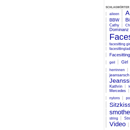
schlagwörter
A
aileen
Bi
BBW
Cathy
Ch
Dominanz
Faces
facesitting gir
facesittingla
Facesittin
Girl
geil
herrinnen
jeansarsch
Jeanssi
Kathrin
Mercedes
nylons
po
Sitzkis
smothe
St
string
Video