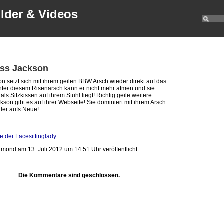
ilder & Videos
iss Jackson
on setzt sich mit ihrem geilen BBW Arsch wieder direkt auf das
nter diesem Risenarsch kann er nicht mehr atmen und sie
als Sitzkissen auf ihrem Stuhl liegt! Richtig geile weitere
kson gibt es auf ihrer Webseite! Sie dominiert mit ihrem Arsch
der aufs Neue!
te der Facesittinglady
mond am 13. Juli 2012 um 14:51 Uhr veröffentlicht.
Die Kommentare sind geschlossen.