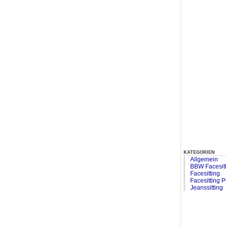
kategorien
Allgemein
BBW Facesit
Facesitting
Facesitting 
Jeanssitting