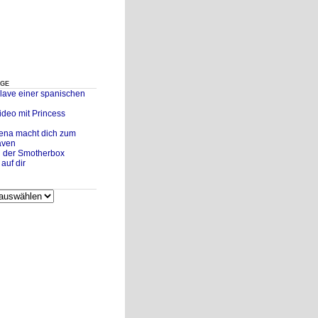
äge
klave einer spanischen
ideo mit Princess
rena macht dich zum
aven
in der Smotherbox
auf dir