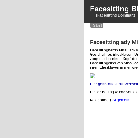
Facesitting B
[Facesitting Dominanz]
Start
Facesittinglady M
Facesittingherrin Miss Jacks
Gesicht ihres Ehesklaven! U
zerquetscht seinen Kopf, der 
Facesittingclips von Miss Jac
ihren Ehesklaven immer wie
Hier gehts direkt zur Websei
Dieser Beitrag wurde von dia
Kategorie(n):
Allgemein
.