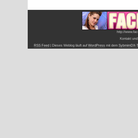
http://www.fac
Kontakt und
RSS Feed
| Dieses Weblog läuft auf
WordPress
mit dem
SybmimDX-